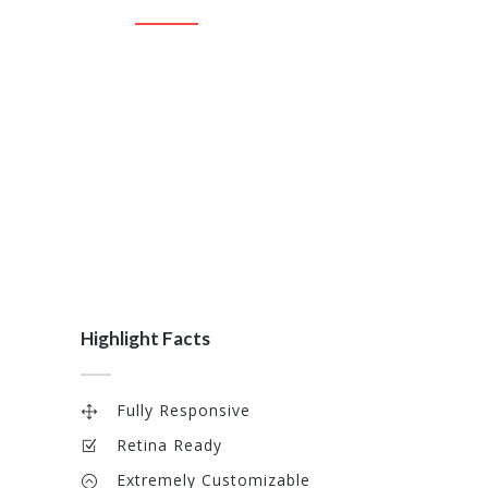
Accusantium quam, ultri eget tempor id, aliquam
eget nibh et. Maecen aliquam.
Highlight Facts
Fully Responsive
Retina Ready
e
Extremely Customizable