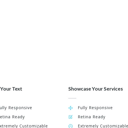
m
Accusantium quam, ultri eget tempor id, aliquam
eget nibh et. Maecen aliquam.
 Your Text
Showcase Your Services
ully Responsive
Fully Responsive
etina Ready
Retina Ready
xtremely Customizable
Extremely Customizabl