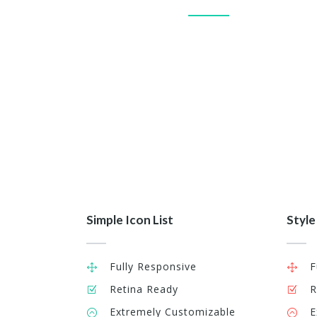
Accusantium quam, ultri eget tempor id, aliqua
eget nibh et. Maecen aliquam.
Simple Icon List
Style
Fully Responsive
F
Retina Ready
R
Extremely Customizable
E