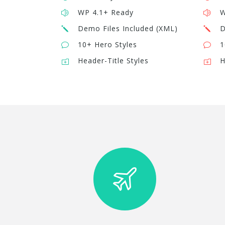
WP 4.1+ Ready
W
Demo Files Included (XML)
D
10+ Hero Styles
1
Header-Title Styles
H