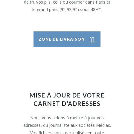
de tri, vos plis, colis ou courrier dans Paris et
le grand paris (92,93,94) sous 48H*.
ZONE DE LIVRAISON
ENVOIS
MISE À JOUR DE VOTRE
VOU
CARNET D’ADRESSES
LIV
EPREU
sant nos
Nous vous aidons à mettre à jour vos
DES P
ficier d’un
adresses, du journaliste aux sociétés Médias.
e.
Vos fichiers sont réactualisés en toute