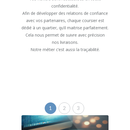
Nous dis
 équipe de
confidentialité.
partout da
anchissement
Afin de développer des relations de confiance
veiller à
de France et
avec vos partenaires, chaque coursier est
Notre ser
 dépôt
dédié à un quartier, qu’il maitrise parfaitement.
garanti
e carré pro
Cela nous permet de suivre avec précision
nos livraisons.
les types
Notre métier c’est aussi la traçabilité.
urrier à
gagnez en
’occupe de
1
2
3